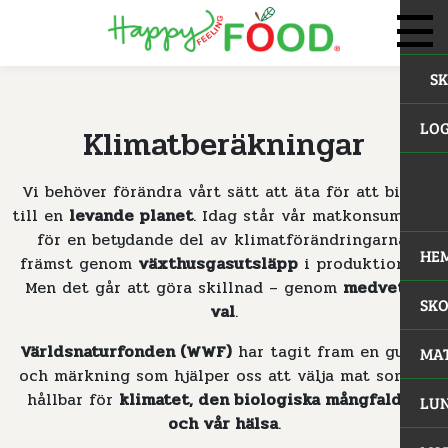
S
LOG
Klimatberäkningar
Vi behöver förändra vårt sätt att äta för att bidra
till en
levande planet
. Idag står vår matkonsumtion
för en betydande del av klimatförändringarna,
HE
främst genom
växthusgasutsläpp
i produktionen.
Men det går att göra skillnad – genom
medvetna
SK
val
.
Världsnaturfonden (WWF)
har tagit fram en guide
MA
och märkning som hjälper oss att välja mat som är
hållbar för
klimatet, den biologiska mångfalden
LUN
och vår hälsa
.