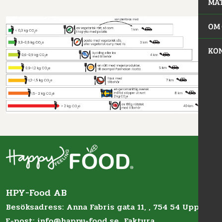
MA
OM 
KO
HPY-Food AB
Besöksadress: Anna Fabris gata 11, , 754 54 Uppsala
E-post:
info@happy-food.se
Faktura