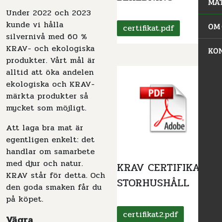
MA
Under 2022 och 2023
kunde vi hålla
OM 
certifikat.pdf
silvernivå med 60 %
KRAV- och ekologiska
KO
produkter. Vårt mål är
alltid att öka andelen
ekologiska och KRAV-
märkta produkter så
mycket som möjligt.
Att laga bra mat är
egentligen enkelt: det
handlar om samarbete
med djur och natur.
KRAV CERTIFIKAT -
KRAV står för detta. Och
STORHUSHÅLL
den goda smaken får du
på köpet.
certifikat2.pdf
Vägra