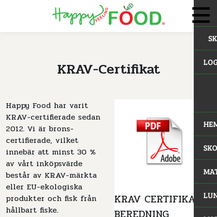
S
LOG
KRAV-Certifikat
Happy Food har varit
KRAV-certifierade sedan
HE
2012. Vi är brons-
certifierade, vilket
SK
innebär att minst 30 %
av vårt inköpsvärde
MA
består av KRAV-märkta
eller EU-ekologiska
LUN
KRAV CERTIFIKAT -
produkter och fisk från
hållbart fiske.
BEREDNING