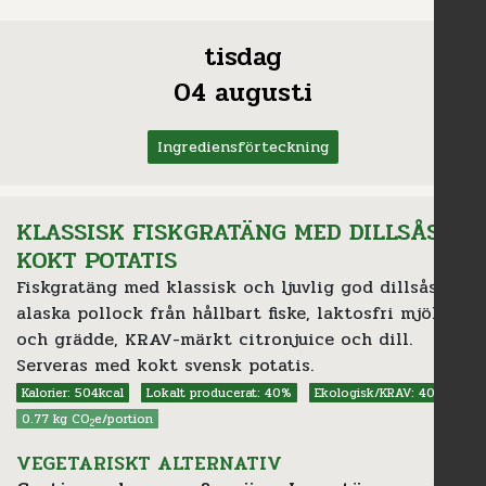
tisdag
04 augusti
Ingrediensförteckning
KLASSISK FISKGRATÄNG MED DILLSÅS &
KOKT POTATIS
Fiskgratäng med klassisk och ljuvlig god dillsås på
alaska pollock från hållbart fiske, laktosfri mjölk
och grädde, KRAV-märkt citronjuice och dill.
Serveras med kokt svensk potatis.
Kalorier: 504kcal
Lokalt producerat: 40%
Ekologisk/KRAV: 40%
0.77 kg CO
e/portion
2
VEGETARISKT ALTERNATIV