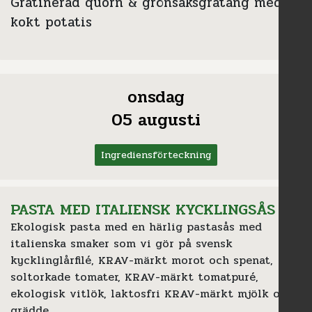
Gratinerad quorn & grönsaksgratäng med
kokt potatis
onsdag
05 augusti
Ingrediensförteckning
PASTA MED ITALIENSK KYCKLINGSÅS
Ekologisk pasta med en härlig pastasås med
italienska smaker som vi gör på svensk
kycklinglårfilé, KRAV-märkt morot och spenat,
soltorkade tomater, KRAV-märkt tomatpuré,
ekologisk vitlök, laktosfri KRAV-märkt mjölk och
grädde.