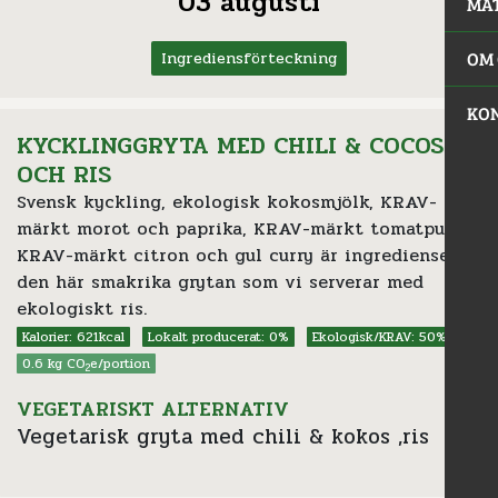
03 augusti
MA
OM 
Ingrediensförteckning
KO
KYCKLINGGRYTA MED CHILI & COCOS
OCH RIS
Svensk kyckling, ekologisk kokosmjölk, KRAV-
märkt morot och paprika, KRAV-märkt tomatpuré,
KRAV-märkt citron och gul curry är ingredienser i
den här smakrika grytan som vi serverar med
ekologiskt ris.
Kalorier: 621kcal
Lokalt producerat: 0%
Ekologisk/KRAV: 50%
0.6 kg CO
e/portion
2
VEGETARISKT ALTERNATIV
Vegetarisk gryta med chili & kokos ,ris