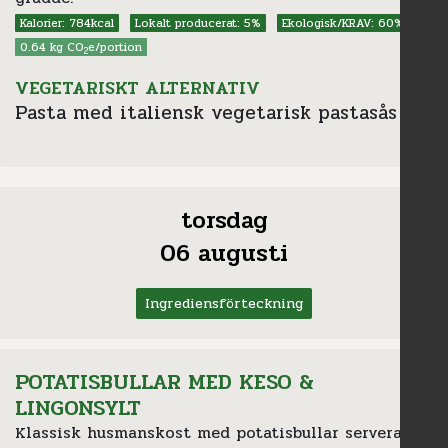
Kalorier: 784kcal
Lokalt producerat: 5%
Ekologisk/KRAV: 60%
0.64 kg CO
e/portion
2
VEGETARISKT ALTERNATIV
Pasta med italiensk vegetarisk pastasås
torsdag
06 augusti
Ingrediensförteckning
POTATISBULLAR MED KESO &
LINGONSYLT
Klassisk husmanskost med potatisbullar serverad