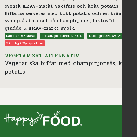
svensk KRAV-märkt växtfärs och kokt potatis.
Biffarna serveras med kokt potatis och en krämig
svampsås baserad på champinjoner, laktosfri
grädde & KRAV-märkt mjölk.
Kalorier: 589kcal
Lokalt producerat: 40%
Ekologisk/KRAV: 30%
3.65 kg CO
e/portion
2
VEGETARISKT ALTERNATIV
Vegetariska biffar med champinjonsås, kokt
potatis