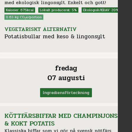
med ekologisk lingonsylt. Enkelt och gott!
Kalorier: 675kcal
Lokalt producerat: 5%
Ekologisk/KRAV: 20%
0.63 kg CO
e/portion
2
VEGETARISKT ALTERNATIV
Potatisbullar med keso & lingonsylt
fredag
07 augusti
Ingrediensförteckning
KÖTTFÄRSBIFFAR MED CHAMPINJONSÅS
& KOKT POTATIS
Klassiska biffar som vi gör på svensk nötfärs,