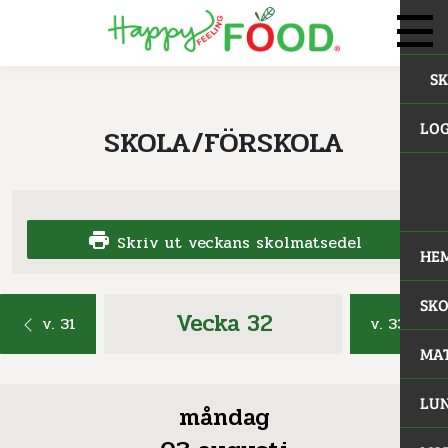
S
LOG
SKOLA/FÖRSKOLA
Skriv ut veckans skolmatsedel
HE
SK
Vecka 32
v. 31
v. 33
MA
LUN
måndag